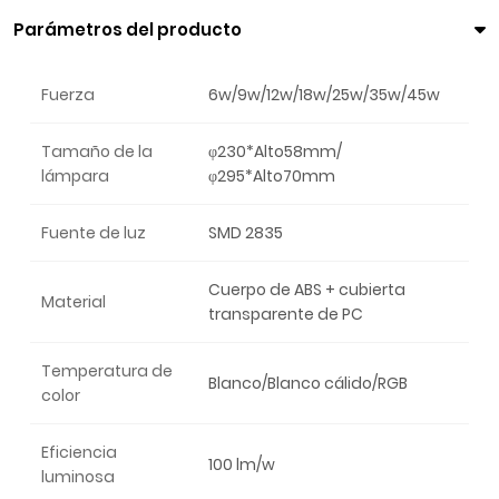
Parámetros del producto
Fuerza
6w/9w/12w/18w/25w/35w/45w
Tamaño de la
φ230*Alto58mm/
lámpara
φ295*Alto70mm
Fuente de luz
SMD 2835
Cuerpo de ABS + cubierta
Material
transparente de PC
Temperatura de
Blanco/Blanco cálido/RGB
color
Eficiencia
100 lm/w
luminosa