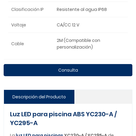
Clasificación IP
Resistente al agua IP68
Voltaje
CA/CC 12 V
2M (Compatible con
Cable
personalización)
Consulta
Descripción del Producto
Luz LED para piscina ABS YC230-A /
YC295-A
La
luz LED para piscinas
YC230-A / YC295-A
de