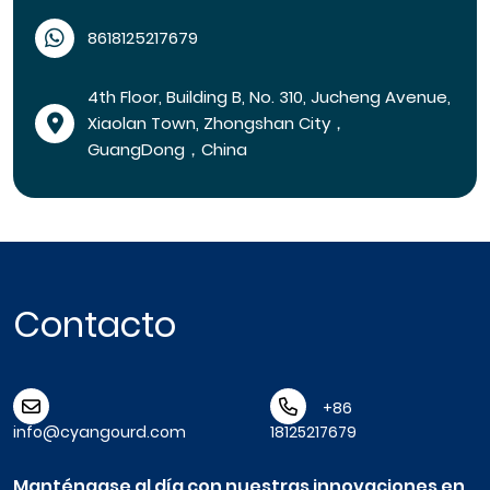
8618125217679
4th Floor, Building B, No. 310, Jucheng Avenue,
Xiaolan Town, Zhongshan City，
GuangDong，China
Contacto
+86
info@cyangourd.com
18125217679
Manténgase al día con nuestras innovaciones en