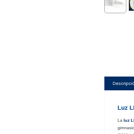
Descripci
Luz L
La
luz 
gimnasio