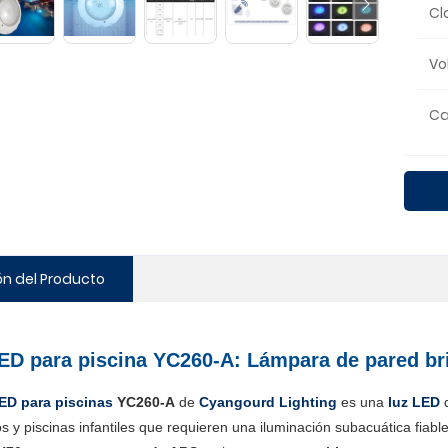
Cl
Vo
Ca
ón del Producto
ED para piscina YC260-A: Lámpara de pared bril
LED para piscinas
YC260-A
de
Cyangourd Lighting
es una
luz LED
d
s y piscinas infantiles que requieren una iluminación subacuática fiab