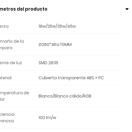
metros del producto
erza
18w/25w/35w/45w
maño de la
Ø260*Alto70MM
mpara
ente de luz
SMD 2835
terial
Cubierta transparente ABS + PC
mperatura de
Blanco/Blanco cálido/RGB
lor
iciencia
100 lm/w
minosa