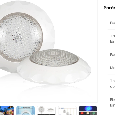
Pará
Fu
Ta
lá
Fu
Ma
Te
co
Ef
lu