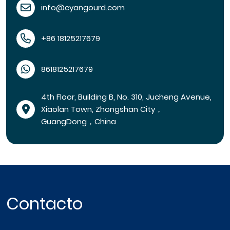
info@cyangourd.com
+86 18125217679
8618125217679
4th Floor, Building B, No. 310, Jucheng Avenue,
Xiaolan Town, Zhongshan City，
GuangDong，China
Contacto