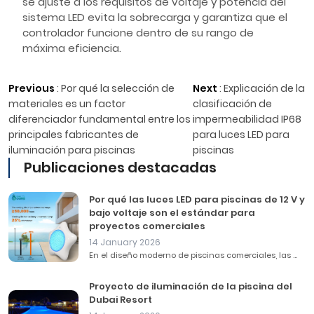
se ajuste a los requisitos de voltaje y potencia del
sistema LED evita la sobrecarga y garantiza que el
controlador funcione dentro de su rango de
máxima eficiencia.
Previous
:
Por qué la selección de
Next
:
Explicación de la
materiales es un factor
clasificación de
diferenciador fundamental entre los
impermeabilidad IP68
principales fabricantes de
para luces LED para
iluminación para piscinas
piscinas
Publicaciones destacadas
Por qué las luces LED para piscinas de 12 V y
bajo voltaje son el estándar para
proyectos comerciales
14 January 2026
En el diseño moderno de piscinas comerciales, las ...
Proyecto de iluminación de la piscina del
Dubai Resort