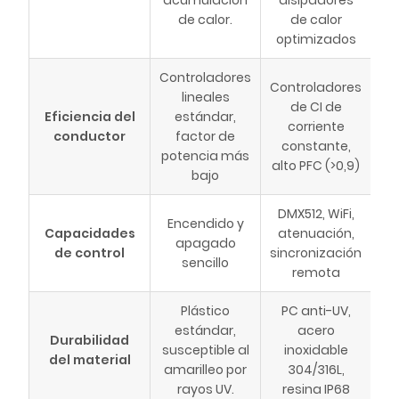
acumulación
disipadores
de calor.
de calor
optimizados
Controladores
Controladores
lineales
de CI de
Eficiencia del
estándar,
corriente
conductor
factor de
constante,
potencia más
alto PFC (>0,9)
bajo
DMX512, WiFi,
Encendido y
Capacidades
atenuación,
apagado
de control
sincronización
sencillo
remota
Plástico
PC anti-UV,
estándar,
acero
Durabilidad
susceptible al
inoxidable
del material
amarilleo por
304/316L,
rayos UV.
resina IP68