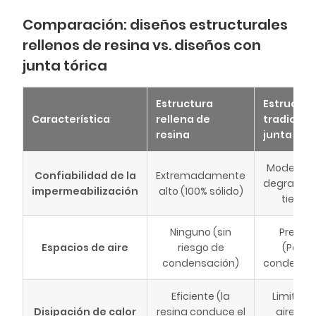
Comparación: diseños estructurales
rellenos de resina vs. diseños con
junta tórica
Estructura
Estructur
Característica
rellena de
tradicion
resina
junta tóri
Moderado
Confiabilidad de la
Extremadamente
degrada c
impermeabilización
alto (100% sólido)
tiempo
Ninguno (sin
Presen
Espacios de aire
riesgo de
(Posib
condensación)
condensa
Eficiente (la
Limitado
Disipación de calor
resina conduce el
aire ac