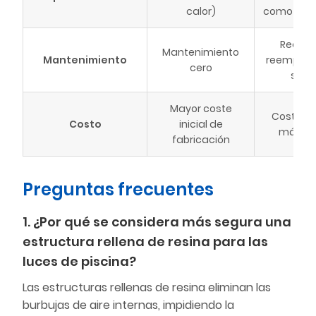
calor)
como aisl
Requie
Mantenimiento
Mantenimiento
reemplazo
cero
sello
Mayor coste
Costo ini
Costo
inicial de
más ba
fabricación
Preguntas frecuentes
1. ¿Por qué se considera más segura una
estructura rellena de resina para las
luces de piscina?
Las estructuras rellenas de resina eliminan las
burbujas de aire internas, impidiendo la