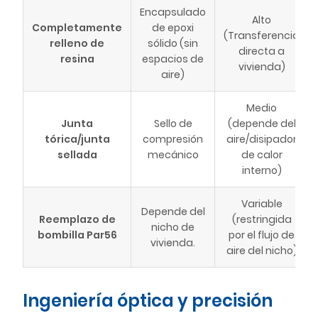
Encapsulado
Alto
Completamente
de epoxi
(Transferencia
relleno de
sólido (sin
directa a
resina
espacios de
vivienda)
aire)
Medio
Junta
Sello de
(depende del
tórica/junta
compresión
aire/disipador
sellada
mecánico
de calor
interno)
Variable
Depende del
Reemplazo de
(restringida
nicho de
bombilla Par56
por el flujo de
vivienda.
aire del nicho)
Ingeniería óptica y precisión