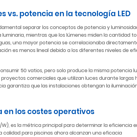
s vs. potencia en la tecnología LED
amental separar los conceptos de potencia y luminosidad
luminaria, mientras que los lúmenes miden la cantidad tot
ntiguas, una mayor potencia se correlacionaba directamen
ción es menos lineal debido a los diferentes niveles de ef
 consumir 50 vatios, pero solo produce la misma potencia 
a proyectos comerciales que utilizan luces durante largas h
a garantiza que las instalaciones obtengan la iluminació
a en los costes operativos
W), es la métrica principal para determinar la eficiencia 
ta calidad para piscinas ahora alcanzan una eficacia