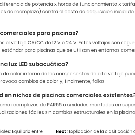
diferencia de potencia x horas de funcionamiento x tarifa
 de reemplazo) contra el costo de adquisición inicial de 
ED comerciales para piscinas?
s el voltaje CA/CC de 12 V o 24 V. Estos voltajes son segu
estándar para piscinas que se utilizan en entornos comer
 una luz LED subacuática?
ión de calor interno de los componentes de alto voltaje pu
 provoca cambios de color y, finalmente, fallas.
dad en nichos de piscinas comerciales existentes
 como reemplazos de PAR56 o unidades montadas en super
lizaciones fáciles sin cambios estructurales en la piscina
les: Equilibrio entre
Next
:
Explicación de la clasificación 