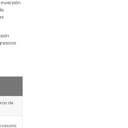
 inversión
le.
es
osión
gresivos
uras de
ccesorio.