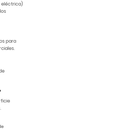
 eléctrica)
los
ros para
ciales.
ede
?
ficie
.
de