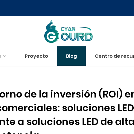
s
Proyecto
Blog
Centro de recu
rno de la inversión (ROI) e
comerciales: soluciones LED
nte a soluciones LED de alt