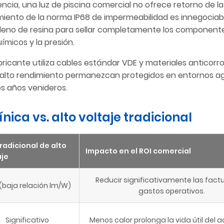
cia, una luz de piscina comercial no ofrece retorno de la
limiento de la norma IP68 de impermeabilidad es innegociab
elleno de resina para sellar completamente los component
ímicos y la presión.
bricante utiliza cables estándar VDE y materiales anticorr
de alto rendimiento permanezcan protegidos en entornos a
os años venideros.
ica vs. alto voltaje tradicional
radicional de alto
Impacto en el ROI comercial
aje
Reducir significativamente las fact
 (baja relación lm/W)
gastos operativos.
Significativo
Menos calor prolonga la vida útil del a