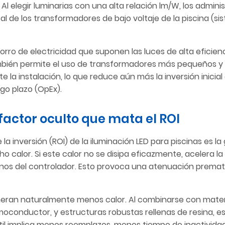
l elegir luminarias con una alta relación lm/W, los admini
al de los transformadores de bajo voltaje de la piscina (s
 ahorro de electricidad que suponen las luces de alta eficie
mbién permite el uso de transformadores más pequeños y
la instalación, lo que reduce aún más la inversión inicial 
rgo plazo (OpEx).
 factor oculto que mata el ROI
a inversión (ROI) de la iluminación LED para piscinas es la
 calor. Si este calor no se disipa eficazmente, acelera la
rnos del controlador. Esto provoca una atenuación prema
neran naturalmente menos calor. Al combinarse con mater
moconductor, y estructuras robustas rellenas de resina, e
til implica menos reemplazos, menos tiempo de inactividad