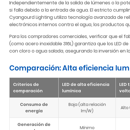
Independientemente de la salida de lúmenes o la poten
si falla debido a la entrada de agua. El estricto cump
Cyangourd Lighting utiliza tecnología avanzada de r
electrónicos internos contra el agua, los productos qu
Para los compradores comerciales, verificar que el fa
(como acero inoxidable 316L) garantiza que los LED 
con cloro o agua salada, asegurando la inversión en l
Comparación: Alta eficiencia lumín
Criterios de
LED de alta eficiencia
LED t
comparación
lumínica
volt
Consumo de
Baja (alta relación
Alto
energía
lm/W)
Generación de
Mínimo