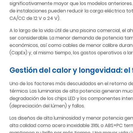
significativamente mayor que los modelos anteriores. A
de instalaciones pueden reducir la carga eléctrica tot
CA/CC de 12 V o 24 V).
A lo largo de la vida útil de una piscina comercial, el
ser considerable. La menor demanda de potencia ta
económicos, así como cables de menor calibre durante 
(CapEx) y, al mismo tiempo, los gastos operativos a la
Gestión del calor y longevidad: el
Uno de los factores más descuidados en el retorno de l
térmica. Las luminarias de alta potencia generan mucho
degradación de los chips LED y los componentes inte
(depreciación del lúmen) y fallos.
Los diseños de alta luminosidad y menor potencia ge
alta calidad como acero inoxidable 316L o ABS+PC ter
mantienen su brillo por más tiempo. Una mayor vida ú