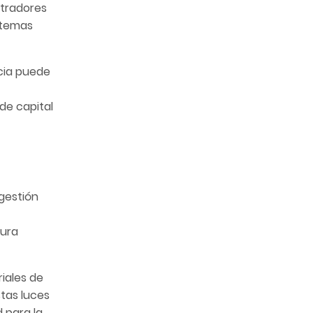
stradores
istemas
ncia puede
de capital
 gestión
tura
iales de
stas luces
 para la