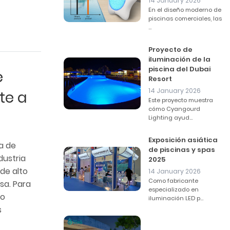
14 January 2026
En el diseño moderno de
piscinas comerciales, las
...
Proyecto de
iluminación de la
piscina del Dubai
e
Resort
14 January 2026
te a
Este proyecto muestra
cómo Cyangourd
Lighting ayud...
Exposición asiática
a de
de piscinas y spas
dustria
2025
de alto
14 January 2026
Como fabricante
sa. Para
especializado en
to
iluminación LED p...
s