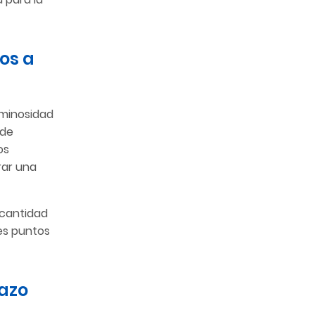
os a
luminosidad
 de
os
rar una
 cantidad
les puntos
lazo