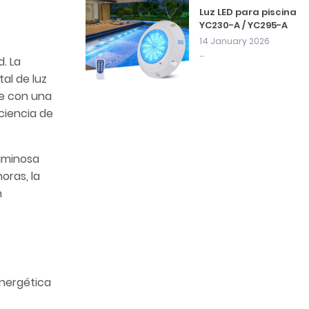
Luz LED para piscina
YC230-A / YC295-A
14 January 2026
...
. La
al de luz
te con una
iciencia de
luminosa
oras, la
n
energética