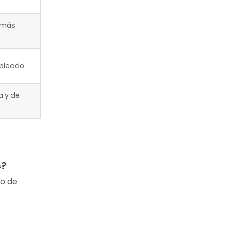
 más
bleado.
a y de
s?
io de