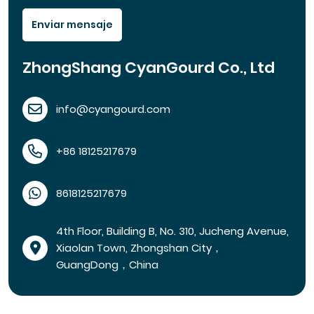
Enviar mensaje
ZhongShang CyanGourd Co., Ltd
info@cyangourd.com
+86 18125217679
8618125217679
4th Floor, Building B, No. 310, Jucheng Avenue,
Xiaolan Town, Zhongshan City，
GuangDong，China