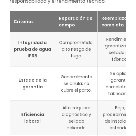
responsabilidad y el rendimiento técnico.
Reparación de
Reemplazo
Criterios
campo
completo
Rendimiento
Integridad a
Comprometido;
garantizado y
prueba de agua
alto riesgo de
sellado de
IP68
fuga.
fábrica.
Se aplica
Generalmente
Estado de la
garantía
se anula; no
garantía
completa del
cubre el parto.
fabricante.
Alto; requiere
Bajo;
Eficiencia
diagnóstico y
procedimiento
laboral
sellado
de instalación
delicado.
estándar.