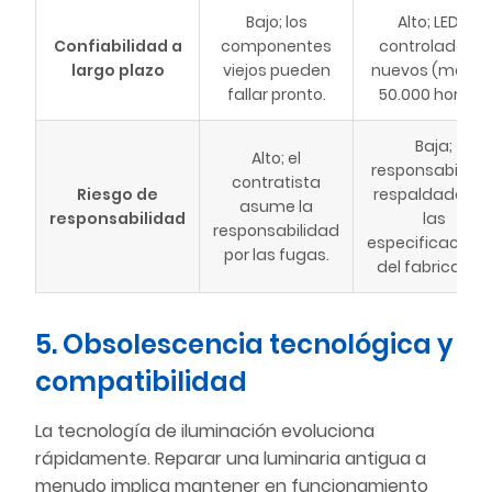
Bajo; los
Alto; LED y
Confiabilidad a
componentes
controladores
largo plazo
viejos pueden
nuevos (más d
fallar pronto.
50.000 horas).
Baja;
Alto; el
responsabilida
contratista
Riesgo de
respaldada po
asume la
responsabilidad
las
responsabilidad
especificacion
por las fugas.
del fabricante.
5. Obsolescencia tecnológica y
compatibilidad
La tecnología de iluminación evoluciona
rápidamente. Reparar una luminaria antigua a
menudo implica mantener en funcionamiento