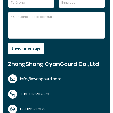
Enviar mensaje
ZhongShang CyanGourd Co., Ltd
info@cyangourd.com
+86 18125217679
8618125217679