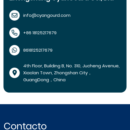
info@cyangourd.com
+86 18125217679
8618125217679
4th Floor, Building B, No. 310, Jucheng Avenue,
Xiaolan Town, Zhongshan City，
GuangDong，China
Contacto