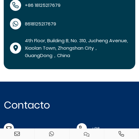
+86 18125217679
8618125217679
4th Floor, Building B, No. 310, Jucheng Avenue,
Xiaolan Town, Zhongshan City，
GuangDong，China
Contacto
+86
info@cyangourd.com
18125217679