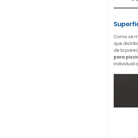
Superfi
Como se mu
que distrib
de la pare
para pisci
individual 