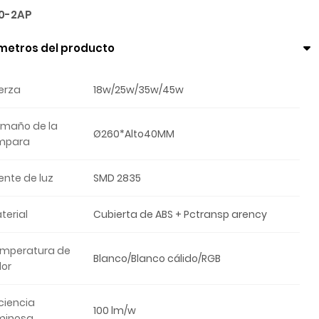
0-2AP
metros del producto
erza
18w/25w/35w/45w
maño de la
Ø260*Alto40MM
mpara
ente de luz
SMD 2835
terial
Cubierta de ABS + Pctransp arency
mperatura de
Blanco/Blanco cálido/RGB
lor
iciencia
100 lm/w
minosa