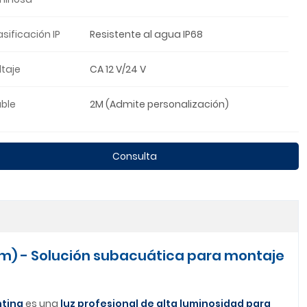
asificación IP
Resistente al agua IP68
ltaje
CA 12 V/24 V
ble
2M (Admite personalización)
Consulta
mm) - Solución subacuática para montaje
hting
es una
luz profesional de alta luminosidad para