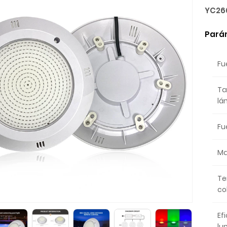
YC26
Pará
Fu
Ta
lá
Fu
Ma
Te
co
Ef
lu