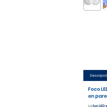
Descripci
Foco LE
en par
La
luz LED 