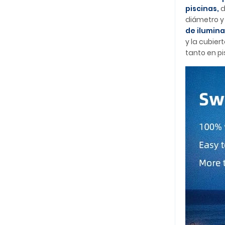
piscinas,
d
diámetro y
de ilumin
y la cubie
tanto en p