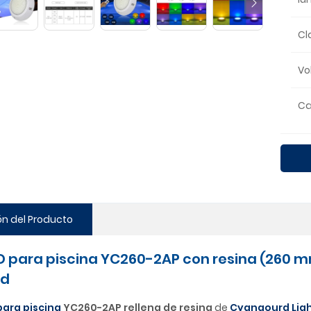
Cl
Vo
Ca
ón del Producto
D para piscina YC260-2AP con resina (260 
ed
para piscina
YC260-2AP rellena de resina
de
Cyangourd Lig