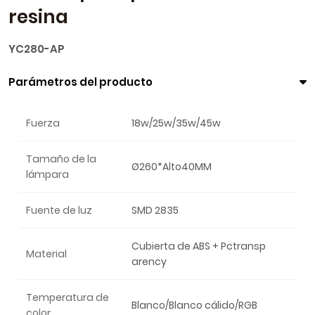
resina
YC280-AP
Parámetros del producto
Fuerza
18w/25w/35w/45w
Tamaño de la
Ø260*Alto40MM
lámpara
Fuente de luz
SMD 2835
Cubierta de ABS + Pctransp
Material
arency
Temperatura de
Blanco/Blanco cálido/RGB
color