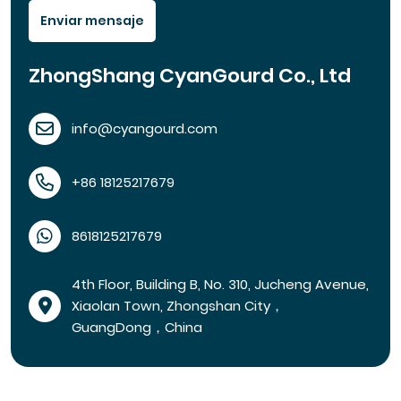
Enviar mensaje
ZhongShang CyanGourd Co., Ltd
info@cyangourd.com
+86 18125217679
8618125217679
4th Floor, Building B, No. 310, Jucheng Avenue,
Xiaolan Town, Zhongshan City，
GuangDong，China