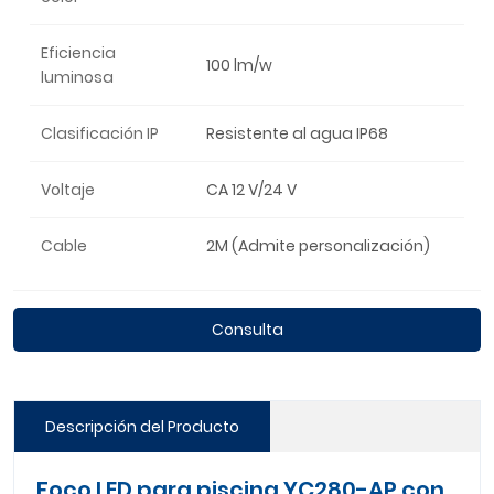
Eficiencia
100 lm/w
luminosa
Clasificación IP
Resistente al agua IP68
Voltaje
CA 12 V/24 V
Cable
2M (Admite personalización)
Consulta
Descripción del Producto
Foco LED para piscina YC280-AP con