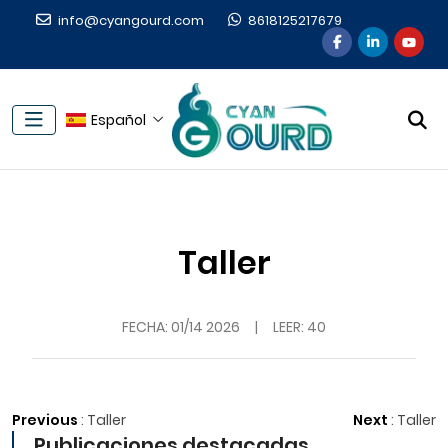
info@cyangourd.com
8618125217679
Español
Taller
FECHA:
01/14 2026
|
LEER: 40
Previous
:
Taller
Next
:
Taller
Publicaciones destacadas