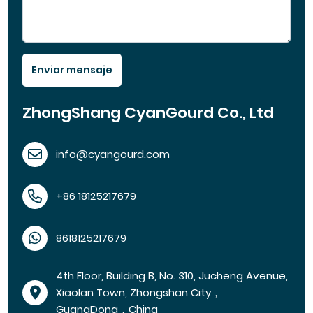
Enviar mensaje
ZhongShang CyanGourd Co., Ltd
info@cyangourd.com
+86 18125217679
8618125217679
4th Floor, Building B, No. 310, Jucheng Avenue,
Xiaolan Town, Zhongshan City，
GuangDong，China