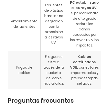
PC estabilizado
Las lentes
a los rayos UV:
de plástico
el policarbonato
baratas se
de alto grado
Amarillamiento
degradan
resiste los
de las lentes
con la
daños
exposición
causados por
a los rayos
los rayos UV y los
UV.
impactos.
El agua se
Cables
filtra a
certificados
Fugas de
través de la
VDE:
conectores
cables
cubierta
impermeables y
del cable
prensaestopas
hacia la luz.
sellados.
Preguntas frecuentes