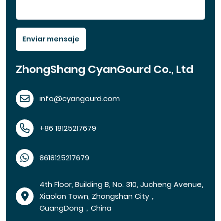
Enviar mensaje
ZhongShang CyanGourd Co., Ltd
info@cyangourd.com
+86 18125217679
8618125217679
4th Floor, Building B, No. 310, Jucheng Avenue,
Xiaolan Town, Zhongshan City，
GuangDong，China