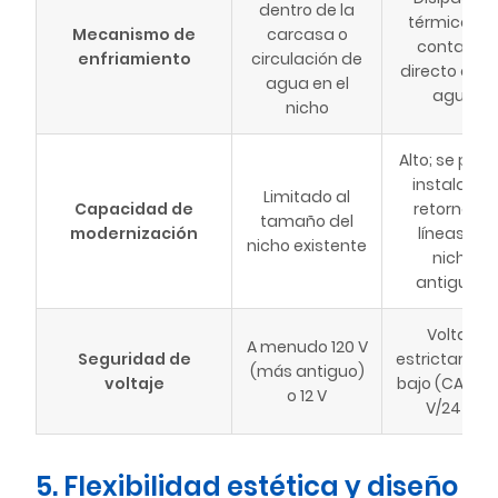
dentro de la
térmica po
Mecanismo de
carcasa o
contacto
enfriamiento
circulación de
directo con 
agua en el
agua
nicho
Alto; se pue
instalar en
Limitado al
Capacidad de
retornos o
tamaño del
modernización
líneas de
nicho existente
nicho
antiguas.
Voltaje
A menudo 120 V
Seguridad de
estrictamen
(más antiguo)
voltaje
bajo (CA/CC 
o 12 V
V/24 V)
5. Flexibilidad estética y diseño