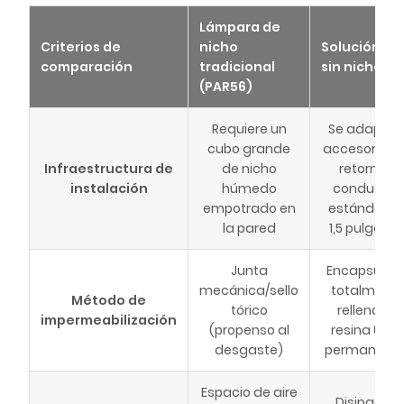
Lámpara de
Criterios de
nicho
Solución LE
comparación
tradicional
sin nicho
(PAR56)
Requiere un
Se adapta 
cubo grande
accesorios 
Infraestructura de
de nicho
retorno o
instalación
húmedo
conductos
empotrado en
estándar d
la pared
1,5 pulgada
Junta
Encapsulad
mecánica/sello
totalment
Método de
tórico
relleno de
impermeabilización
(propenso al
resina (IP6
desgaste)
permanente
Espacio de aire
Disipación