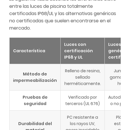
entre las luces de piscina totalmente
certificadas IP68/UL y las alternativas genéricas
no certificadas que suelen encontrarse en el
mercado.
Luces con
Luces
Característica
certificación
genéricas
IP68 y UL
certifica
Relleno de resina,
Juntas 
Método de
sellado
goma, int
impermeabilización
herméticamente.
huec
Pruebas de
Verificado por
Autodecla
seguridad
terceros (UL 676)
o no pro
PC resistente a
Plástic
Durabilidad del
los rayos UV,
estánda