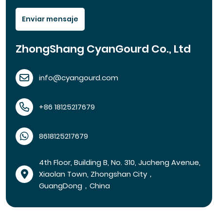
Enviar mensaje
ZhongShang CyanGourd Co., Ltd
info@cyangourd.com
+86 18125217679
8618125217679
4th Floor, Building B, No. 310, Jucheng Avenue,
Xiaolan Town, Zhongshan City，
GuangDong，China