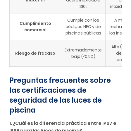
material
acero inoxidable
acero
316L
inoxidabl
Cumple con los
A menu
Cumplimiento
códigos NEC y de
rechazado
comercial
piscinas públicas
los inspec
Alto (Ent
Extremadamente
Riesgo de fracaso
de ag
bajo (<0,5%)
común
Preguntas frecuentes sobre
las certificaciones de
seguridad de las luces de
piscina
1. ¿Cuál es la diferencia práctica entre IP67 e
IP68 para las luces de piscina?