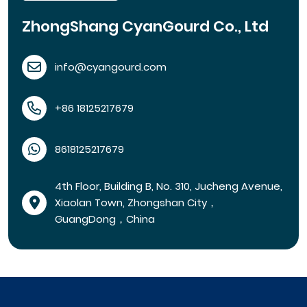
ZhongShang CyanGourd Co., Ltd
info@cyangourd.com
+86 18125217679
8618125217679
4th Floor, Building B, No. 310, Jucheng Avenue,
Xiaolan Town, Zhongshan City，
GuangDong，China