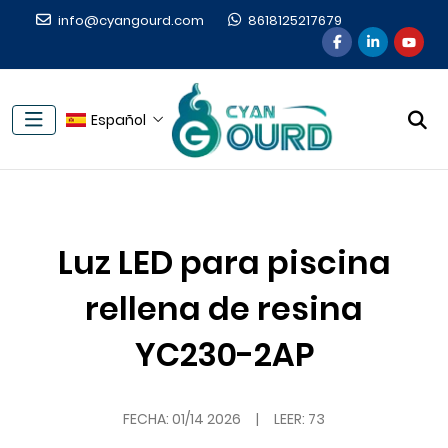
info@cyangourd.com
8618125217679
Español
Luz LED para piscina
rellena de resina
YC230-2AP
FECHA:
01/14 2026
|
LEER: 73