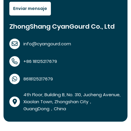
Enviar mensaje
ZhongShang CyanGourd Co., Ltd
info@cyangourd.com
+86 18125217679
8618125217679
4th Floor, Building B, No. 310, Jucheng Avenue,
Xiaolan Town, Zhongshan City，
GuangDong，China