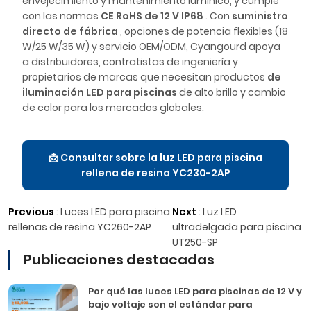
envejecimiento y mantenimiento lumínico, y cumple
con las normas
CE RoHS de 12 V IP68
. Con
suministro
directo de fábrica
, opciones de potencia flexibles (18
W/25 W/35 W) y servicio OEM/ODM, Cyangourd apoya
a distribuidores, contratistas de ingeniería y
propietarios de marcas que necesitan productos
de
iluminación LED para piscinas
de alto brillo y cambio
de color para los mercados globales.
📩 Consultar sobre la luz LED para piscina
rellena de resina YC230-2AP
Previous
:
Luces LED para piscina
Next
:
Luz LED
rellenas de resina YC260-2AP
ultradelgada para piscina
UT250-SP
Publicaciones destacadas
Por qué las luces LED para piscinas de 12 V y
bajo voltaje son el estándar para