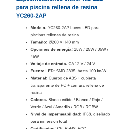
para piscina rellena de resina
YC260-2AP
Modelo:
YC260-2AP Luces LED para
piscinas rellenas de resina
Tamaño:
Ø260 × H40 mm
Opciones de energía:
18W / 25W / 35W /
45W
Voltaje de entrada:
CA 12 V / 24 V
Fuente LED:
SMD 2835, hasta 100 lm/W
Material:
Cuerpo de ABS + cubierta
transparente de PC + cámara rellena de
resina
Colores:
Blanco cálido / Blanco / Rojo /
Verde / Azul / Amarillo / RGB / RGBW
Nivel de impermeabilidad:
IP68, diseñado
para inmersión total
Certificados:
CE, RoHS, FCC