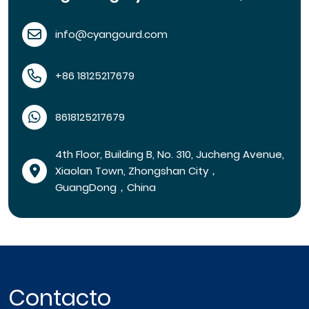
info@cyangourd.com
+86 18125217679
8618125217679
4th Floor, Building B, No. 310, Jucheng Avenue,
Xiaolan Town, Zhongshan City，
GuangDong，China
Contacto