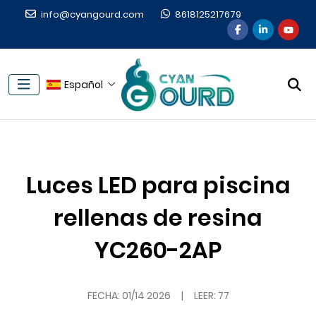
info@cyangourd.com
8618125217679
Español
Luces LED para piscina
rellenas de resina
YC260-2AP
FECHA:
01/14 2026
|
LEER: 77