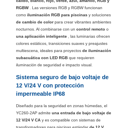
cálido, blanco, rojo, verde, azul, amarillo, RGB y
RGBW
. Las versiones RGB y RGBW funcionan
como
iluminación RGB para piscinas
y soluciones
de cambio de color
para crear vibrantes ambientes
nocturnos. Al combinarse con un
control remoto
o
una aplicación inteligente
, las luminarias ofrecen
colores estáticos, transiciones suaves y preajustes
multiescena, ideales para proyectos
de iluminación
subacuática con LED RGB
que requieren
iluminación de seguridad e impacto visual.
Sistema seguro de bajo voltaje de
12 V/24 V con protección
impermeable IP68
Diseñado para la seguridad en zonas húmedas, el
YC260-2AP admite
una entrada de bajo voltaje de
12 V/24 V CA
y es compatible con sistemas de
transformadores para piscinas estándar
de 12 V